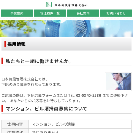
日本施設管理株式会社
事業案内
管理物件一覧
会社案内
お問い合わせ
採用情報
私たちと一緒に働きませんか。
日本施設管理株式会社では、
下記の通り募集を行なっております。
ご応募の際は、下記応募フォームまたは
TEL
03-5340-5580
までご連絡下さ
い。
あなたからのご応募をお待ちしております。
マンション、ビル清掃員募集について
仕事内容
マンション、ビルの清掃
応募資格
特にありません